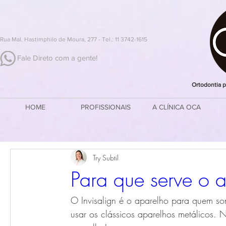
Rua Mal. Hastimphilo de Moura, 277 - Tel.: 11 3742-1615
Fale Direto com a gente!
Ortodontia p
HOME
PROFISSIONAIS
A CLÍNICA OCA
Try Subtil
Para que serve o a
O Invisalign é o aparelho para quem so
usar os clássicos aparelhos metálicos.