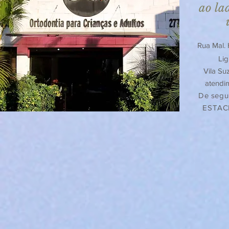
ao la
Rua Mal.
Lig
Vila Su
atendi
De segu
ESTAC